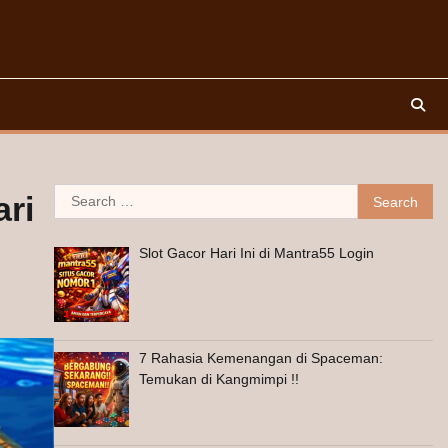
Search
ri
for:
Slot Gacor Hari Ini di Mantra55 Login
7 Rahasia Kemenangan di Spaceman:
Temukan di Kangmimpi !!