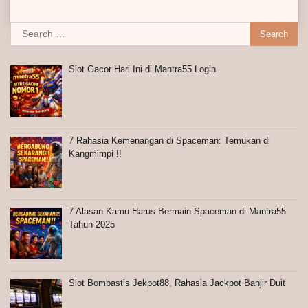
Search
for:
Slot Gacor Hari Ini di Mantra55 Login
7 Rahasia Kemenangan di Spaceman: Temukan di
Kangmimpi !!
7 Alasan Kamu Harus Bermain Spaceman di Mantra55
Tahun 2025
Slot Bombastis Jekpot88, Rahasia Jackpot Banjir Duit