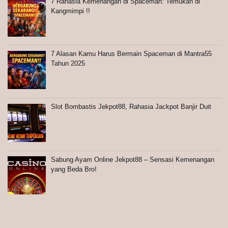
7 Rahasia Kemenangan di Spaceman: Temukan di
Kangmimpi !!
7 Alasan Kamu Harus Bermain Spaceman di Mantra55
Tahun 2025
Slot Bombastis Jekpot88, Rahasia Jackpot Banjir Duit
Sabung Ayam Online Jekpot88 – Sensasi Kemenangan
yang Beda Bro!