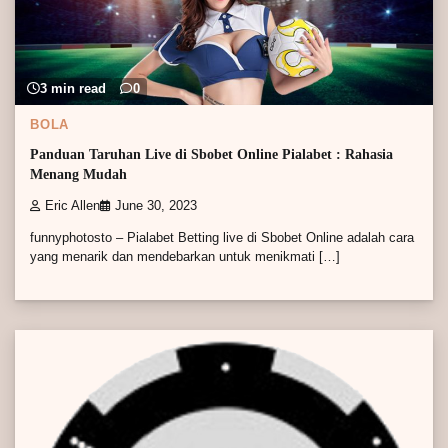
3 min read
0
BOLA
Panduan Taruhan Live di Sbobet Online Pialabet : Rahasia
Menang Mudah
Eric Allen
June 30, 2023
funnyphotosto – Pialabet Betting live di Sbobet Online adalah cara
yang menarik dan mendebarkan untuk menikmati […]