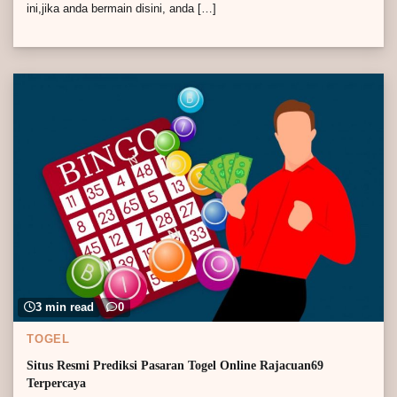
ini,jika anda bermain disini, anda […]
3 min read
0
TOGEL
Situs Resmi Prediksi Pasaran Togel Online Rajacuan69
Terpercaya