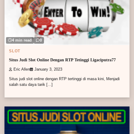
4 min read
0
SLOT
Situs Judi Slot Online Dengan RTP Tetinggi Ligaciputra77
Eric Allen
January 3, 2023
Situs judi slot online dengan RTP tertinggi di masa kini, Menjadi
salah satu daya tarik […]