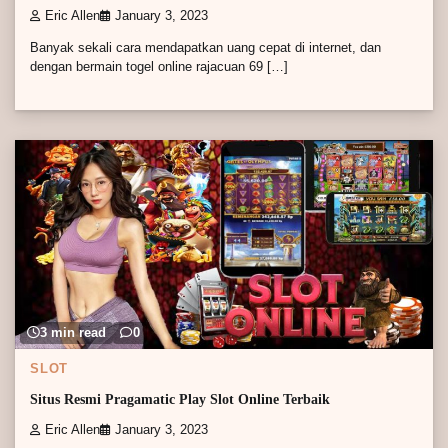
Eric Allen
January 3, 2023
Banyak sekali cara mendapatkan uang cepat di internet, dan
dengan bermain togel online rajacuan 69 […]
3 min read
0
SLOT
Situs Resmi Pragamatic Play Slot Online Terbaik
Eric Allen
January 3, 2023