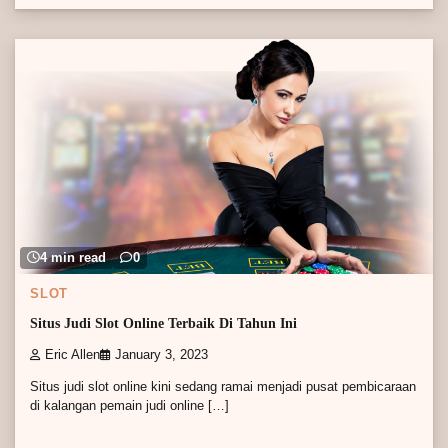
4 min read
0
SLOT
Situs Judi Slot Online Terbaik Di Tahun Ini
Eric Allen
January 3, 2023
Situs judi slot online kini sedang ramai menjadi pusat pembicaraan
di kalangan pemain judi online […]