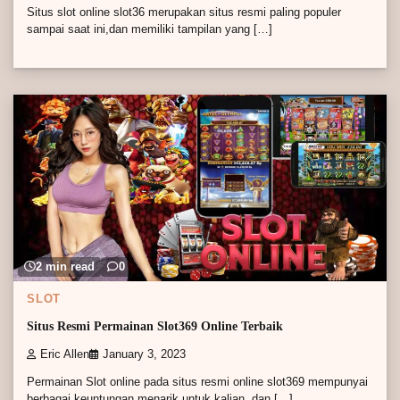
Situs slot online slot36 merupakan situs resmi paling populer
sampai saat ini,dan memiliki tampilan yang […]
2 min read
0
SLOT
Situs Resmi Permainan Slot369 Online Terbaik
Eric Allen
January 3, 2023
Permainan Slot online pada situs resmi online slot369 mempunyai
berbagai keuntungan menarik untuk kalian, dan […]